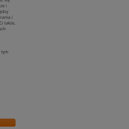
ze i
iędzy
rania i
Ci także,
ych
w tym