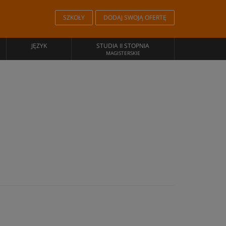
SZKOŁY
DODAJ SWOJĄ OFERTĘ
JĘZYK
STUDIA II STOPNIA
MAGISTERSKIE