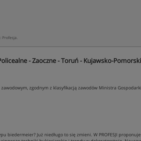
 Profesja.
 Policealne - Zaoczne - Toruń - Kujawsko-Pomorsk
m zawodowym, zgodnym z klasyfikacją zawodów Ministra Gospodarki
ypu biedermeier? Już niedługo to się zmieni. W PROFESJI proponuj
ajnowsze techniki bukieciarskie i trendy w dekoratorstwie. Nauczys