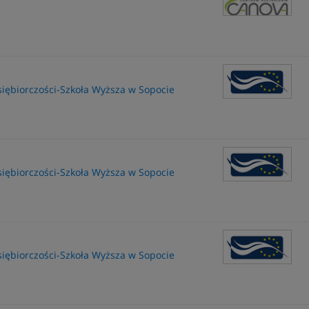
dsiębiorczości-Szkoła Wyższa w Sopocie
dsiębiorczości-Szkoła Wyższa w Sopocie
dsiębiorczości-Szkoła Wyższa w Sopocie