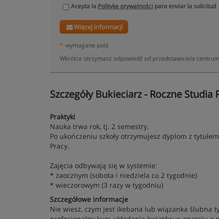
Acepta la
Politykę prywatności
para enviar la solicitud
Więcej informacji
*
wymagane pola
Wkrótce otrzymasz odpowiedź od przedstawiciela centrum:
Szczegóły Bukieciarz - Roczne Studia
Praktyki
Nauka trwa rok, tj. 2 semestry.
Po ukończeniu szkoły otrzymujesz dyplom z tytułe
Pracy.
Zajęcia odbywają się w systemie:
* zaocznym (sobota i niedziela co 2 tygodnie)
* wieczorowym (3 razy w tygodniu)
Szczegółowe informacje
Nie wiesz, czym jest ikebana lub wiązanka ślubna t
profesjonalny kurs układania kwiatów w oparciu o n