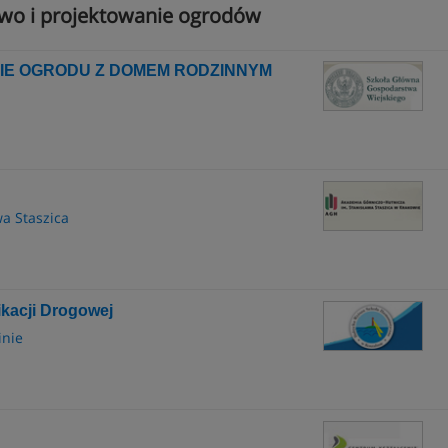
two i projektowanie ogrodów
E OGRODU Z DOMEM RODZINNYM
a Staszica
kacji Drogowej
inie