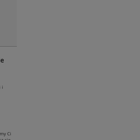
ie
 i
emy Ci
z się