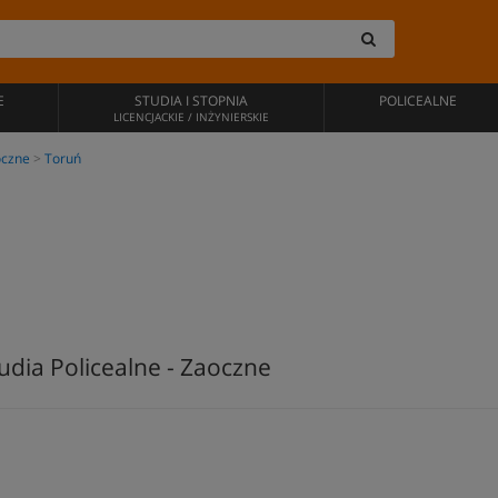
E
STUDIA I STOPNIA
POLICEALNE
LICENCJACKIE / INŻYNIERSKIE
czne
Toruń
udia Policealne - Zaoczne