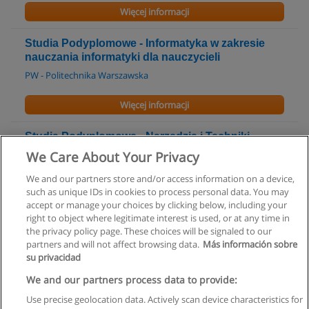
Więcej informacji
Studia Podyplomowe - Informatyka w zakresie
nauczania informatyki dla nauczycieli
PW - Politechnika Warszawska
Więcej informacji
Studia Podyplomowe - Narzędzia i Techniki
Wirtualnej Edukacji
We Care About Your Privacy
PW - Politechnika Warszawska
We and our partners store and/or access information on a device,
such as unique IDs in cookies to process personal data. You may
Więcej informacji
accept or manage your choices by clicking below, including your
right to object where legitimate interest is used, or at any time in
the privacy policy page. These choices will be signaled to our
partners and will not affect browsing data.
Más información sobre
su privacidad
Regulamin
We and our partners process data to provide:
Use precise geolocation data. Actively scan device characteristics for
Polityka ochrony danych osobowych